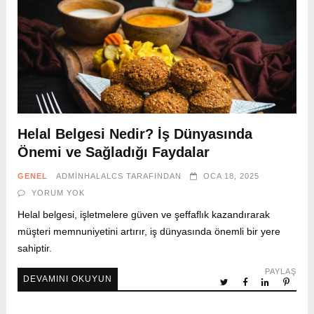
Helal Belgesi Nedir? İş Dünyasında
Önemi ve Sağladığı Faydalar
GENEL
ADMINHALALCS
TARAFINDAN
OCA 18, 2025
YORUM YOK
Helal belgesi, işletmelere güven ve şeffaflık kazandırarak
müşteri memnuniyetini artırır, iş dünyasında önemli bir yere
sahiptir.
PAYLAŞ
DEVAMINI OKUYUN