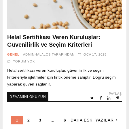
Helal Sertifikası Veren Kuruluşlar:
Güvenilirlik ve Seçim Kriterleri
GENEL
ADMINHALALCS
TARAFINDAN
OCA 17, 2025
YORUM YOK
Helal sertifikası veren kuruluşlar, güvenilirlik ve seçim
kriterleriyle işletmeler için kritik öneme sahiptir. Doğru seçim
yaparak güven sağlanır.
PAYLAŞ
DEVAMINI OKUYUN
1
2
3
…
6
DAHA ESKI YAZILAR