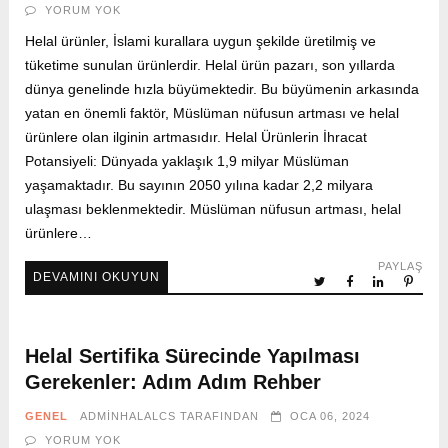
YORUM YOK
Helal ürünler, İslami kurallara uygun şekilde üretilmiş ve
tüketime sunulan ürünlerdir. Helal ürün pazarı, son yıllarda
dünya genelinde hızla büyümektedir. Bu büyümenin arkasında
yatan en önemli faktör, Müslüman nüfusun artması ve helal
ürünlere olan ilginin artmasıdır. Helal Ürünlerin İhracat
Potansiyeli: Dünyada yaklaşık 1,9 milyar Müslüman
yaşamaktadır. Bu sayının 2050 yılına kadar 2,2 milyara
ulaşması beklenmektedir. Müslüman nüfusun artması, helal
ürünlere…
PAYLAŞ
DEVAMINI OKUYUN
Helal Sertifika Sürecinde Yapılması
Gerekenler: Adım Adım Rehber
GENEL
ADMINHALALCS
TARAFINDAN
OCA 06, 2024
YORUM YOK