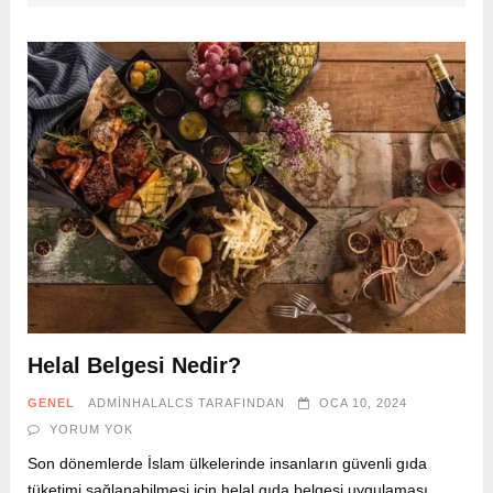
Helal Belgesi Nedir?
GENEL
ADMINHALALCS
TARAFINDAN
OCA 10, 2024
YORUM YOK
Son dönemlerde İslam ülkelerinde insanların güvenli gıda
tüketimi sağlanabilmesi için helal gıda belgesi uygulaması