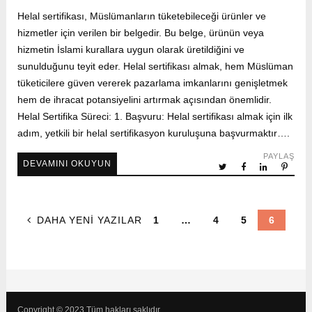
Helal sertifikası, Müslümanların tüketebileceği ürünler ve
hizmetler için verilen bir belgedir. Bu belge, ürünün veya
hizmetin İslami kurallara uygun olarak üretildiğini ve
sunulduğunu teyit eder. Helal sertifikası almak, hem Müslüman
tüketicilere güven vererek pazarlama imkanlarını genişletmek
hem de ihracat potansiyelini artırmak açısından önemlidir.
Helal Sertifika Süreci: 1. Başvuru: Helal sertifikası almak için ilk
adım, yetkili bir helal sertifikasyon kuruluşuna başvurmaktır….
PAYLAŞ
DEVAMINI OKUYUN
DAHA YENI YAZILAR
1
…
4
5
6
Copyright © 2023 Tüm hakları saklıdır.