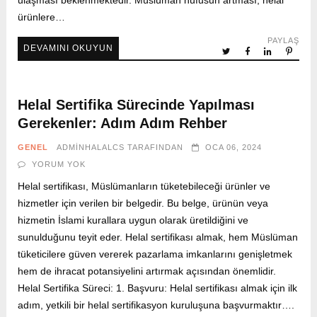
ulaşması beklenmektedir. Müslüman nüfusun artması, helal
ürünlere…
PAYLAŞ
DEVAMINI OKUYUN
Helal Sertifika Sürecinde Yapılması
Gerekenler: Adım Adım Rehber
GENEL
ADMINHALALCS
TARAFINDAN
OCA 06, 2024
YORUM YOK
Helal sertifikası, Müslümanların tüketebileceği ürünler ve
hizmetler için verilen bir belgedir. Bu belge, ürünün veya
hizmetin İslami kurallara uygun olarak üretildiğini ve
sunulduğunu teyit eder. Helal sertifikası almak, hem Müslüman
tüketicilere güven vererek pazarlama imkanlarını genişletmek
hem de ihracat potansiyelini artırmak açısından önemlidir.
Helal Sertifika Süreci: 1. Başvuru: Helal sertifikası almak için ilk
adım, yetkili bir helal sertifikasyon kuruluşuna başvurmaktır….