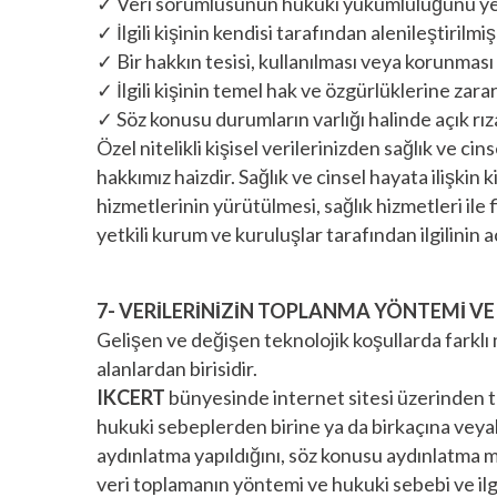
✓ Veri sorumlusunun hukuki yükümlülüğünü yeri
✓ İlgili kişinin kendisi tarafından alenileştirilmiş
✓ Bir hakkın tesisi, kullanılması veya korunması 
✓ İlgili kişinin temel hak ve özgürlüklerine za
✓ Söz konusu durumların varlığı halinde açık rı
Özel nitelikli kişisel verilerinizden sağlık ve ci
hakkımız haizdir. Sağlık ve cinsel hayata ilişkin
hizmetlerinin yürütülmesi, sağlık hizmetleri il
yetkili kurum ve kuruluşlar tarafından ilgilinin a
7- VERİLERİNİZİN TOPLANMA YÖNTEMİ VE
Gelişen ve değişen teknolojik koşullarda farklı 
alanlardan birisidir.
IKCERT
bünyesinde internet sitesi üzerinden top
hukuki sebeplerden birine ya da birkaçına veyahu
aydınlatma yapıldığını, söz konusu aydınlatma me
veri toplamanın yöntemi ve hukuki sebebi ve ilgi