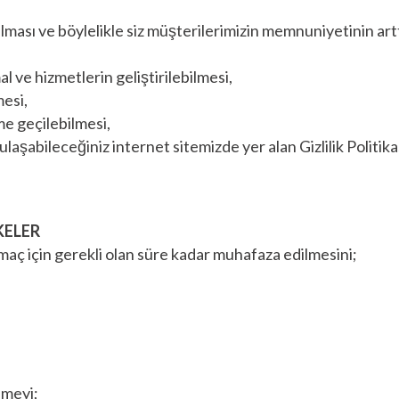
rılması ve böylelikle siz müşterilerimizin memnuniyetinin artt
 ve hizmetlerin geliştirilebilmesi,
esi,
ime geçilebilmesi,
ulaşabileceğiniz internet sitemizde yer alan Gizlilik Politi
KELER
amaç için gerekli olan süre kadar muhafaza edilmesini;
emeyi;