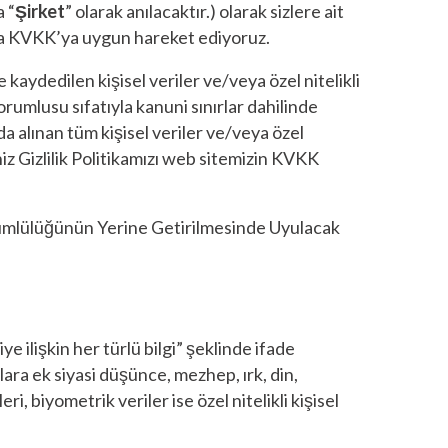
a “
Şirket
” olarak anılacaktır.) olarak sizlere ait
unda KVKK’ya uygun hareket ediyoruz.
 kaydedilen kişisel veriler ve/veya özel nitelikli
orumlusu sıfatıyla kanuni sınırlar dahilinde
da alınan tüm kişisel veriler ve/veya özel
iz Gizlilik Politikamızı web sitemizin KVKK
kümlülüğünün Yerine Getirilmesinde Uyulacak
ye ilişkin her türlü bilgi” şeklinde ifade
nlara ek siyasi düşünce, mezhep, ırk, din,
ri, biyometrik veriler ise özel nitelikli kişisel