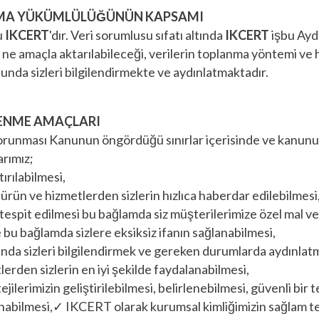
ATMA YÜKÜMLÜLÜĞÜNÜN KAPSAMI
u
IKCERT
'dır. Veri sorumlusu sıfatı altında
IKCERT
işbu Ayd
 ne amaçla aktarılabileceği, verilerin toplanma yöntemi ve h
sunda sizleri bilgilendirmekte ve aydınlatmaktadır.
ŞLENME AMAÇLARI
n Korunması Kanunun öngördüğü sınırlar içerisinde ve kanunu
arımız;
ırılabilmesi,
ürün ve hizmetlerden sizlerin hızlıca haberdar edilebilmesi
n tespit edilmesi bu bağlamda siz müşterilerimize özel mal 
ve bu bağlamda sizlere eksiksiz ifanın sağlanabilmesi,
nda sizleri bilgilendirmek ve gereken durumlarda aydınlatm
erden sizlerin en iyi şekilde faydalanabilmesi,
tejilerimizin geliştirilebilmesi, belirlenebilmesi, güvenli bir
lınabilmesi,✓ IKCERT olarak kurumsal kimliğimizin sağlam t