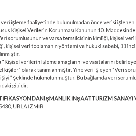
 veri işleme faaliyetinde bulunulmadan önce verisi işlenen 
us Kişisel Verilerin Korunması Kanunun 10. Maddesinde “Ki
; Veri sorumlusunun ve varsa temsilcisinin kimliği, kişisel ver
ği, kişisel veri toplamanın yöntemi ve hukuki sebebi, 11 inc
ınmıştır.
işisel verilerin işleme amaçlarını ve vasıtalarını belirley
 kişiler” olarak tanımlanmıştır. Yine veri işleyen “Veri s
 kişiyi.” şeklinde hükmolunmuştur. Bu bağlamda veri sorumlus
ıdaki gibidir:
TİFİKASYON DANIŞMANLIK İNŞAATTURİZM SANAYİ VE
35430, URLA İZMİR