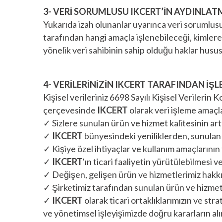
3- VERİ SORUMLUSU IKCERT’İN AYDINL
Yukarıda izah olunanlar uyarınca veri sorumlus
tarafından hangi amaçla işlenebileceği, kimlere
yönelik veri sahibinin sahip olduğu haklar husu
4- VERİLERİNİZİN IKCERT TARAFINDAN İ
Kişisel verileriniz 6698 Sayılı Kişisel Verileri
çerçevesinde
IKCERT
olarak veri işleme amaçl
✓ Sizlere sunulan ürün ve hizmet kalitesinin artt
✓
IKCERT
bünyesindeki yeniliklerden, sunulan 
✓ Kişiye özel ihtiyaçlar ve kullanım amaçlarını
✓
IKCERT
'ın ticari faaliyetin yürütülebilmesi 
✓ Değişen, gelişen ürün ve hizmetlerimiz hakkı
✓ Şirketimiz tarafından sunulan ürün ve hizmetl
✓
IKCERT
olarak ticari ortaklıklarımızın ve stra
ve yönetimsel işleyişimizde doğru kararların a