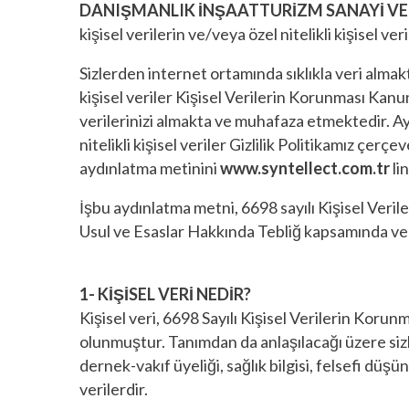
DANIŞMANLIK İNŞAATTURİZM SANAYİ VE 
kişisel verilerin ve/veya özel nitelikli kişise
Sizlerden internet ortamında sıklıkla veri almakt
kişisel veriler Kişisel Verilerin Korunması Ka
verilerinizi almakta ve muhafaza etmektedir. Ayr
nitelikli kişisel veriler Gizlilik Politikamız ç
aydınlatma metinini
www.
syntellect.com.tr
li
İşbu aydınlatma metni, 6698 sayılı Kişisel Ve
Usul ve Esaslar Hakkında Tebliğ kapsamında ver
1- KİŞİSEL VERİ NEDİR?
Kişisel veri, 6698 Sayılı Kişisel Verilerin Korunm
olunmuştur. Tanımdan da anlaşılacağı üzere sizler
dernek-vakıf üyeliği, sağlık bilgisi, felsefi düşün
verilerdir.