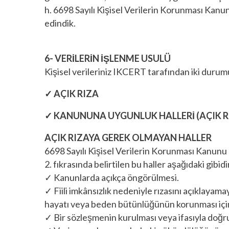
h. 6698 Sayılı Kişisel Verilerin Korunması Kan
edindik.
6- VERİLERİN İŞLENME USULÜ
Kişisel verileriniz IKCERT tarafından iki durumun
✓ AÇIK RIZA
✓ KANUNUNA UYGUNLUK HALLERİ (AÇIK R
AÇIK RIZAYA GEREK OLMAYAN HALLER
6698 Sayılı Kişisel Verilerin Korunması Kanunu k
2. fıkrasında belirtilen bu haller aşağıdaki gibidi
✓ Kanunlarda açıkça öngörülmesi.
✓ Fiili imkânsızlık nedeniyle rızasını açıklaya
hayatı veya beden bütünlüğünün korunması için
✓ Bir sözleşmenin kurulması veya ifasıyla doğrud