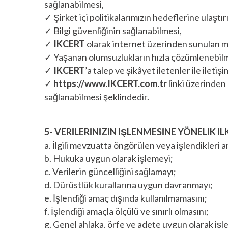
sağlanabilmesi,
✓ Şirket içi politikalarımızın hedeflerine ulaştı
✓ Bilgi güvenliğinin sağlanabilmesi,
✓
IKCERT
olarak internet üzerinden sunulan mal
✓ Yaşanan olumsuzlukların hızla çözümlenebilm
✓
IKCERT
’a talep ve şikâyet iletenler ile iletiş
✓
https://www.IKCERT.com.tr
linki üzerinden 
sağlanabilmesi şeklindedir.
5- VERİLERİNİZİN İŞLENMESİNE YÖNELİK İL
a. İlgili mevzuatta öngörülen veya işlendikleri 
b. Hukuka uygun olarak işlemeyi;
c. Verilerin güncelliğini sağlamayı;
d. Dürüstlük kurallarına uygun davranmayı;
e. İşlendiği amaç dışında kullanılmamasını;
f. İşlendiği amaçla ölçülü ve sınırlı olmasını;
g. Genel ahlaka, örfe ve adete uygun olarak işl