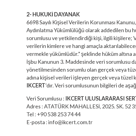
2- HUKUKİ DAYANAK
6698 Sayılı Kişisel Verilerin Korunması Kanunu,
Aydınlatma Yükümlülüğü olarak addedilen bu hus
sorumlusu ve yetkilendirdiği kişi, ilgili kişilere
verilerin kimlere ve hangi amaçla aktarılabilece
vermekle yükümlüdür.” şeklinde hüküm altına al
İşbu Kanunun 3. Maddesinde veri sorumlusu da “K
yönetilmesinden sorumlu olan gerçek veya tüzel
adına kişisel verileri işleyen gerçek veya tüzel
IKCERT
’dır. Veri sorumlusunun bilgileri de aşağ
Veri Sorumlusu :
IKCERT ULUSLARARASI SER
Adres : ATATÜRK MAHALLESİ, 2025. SK. 52 
Tel : +90 538 253 74 44
E-posta : info@ikcert.com.tr