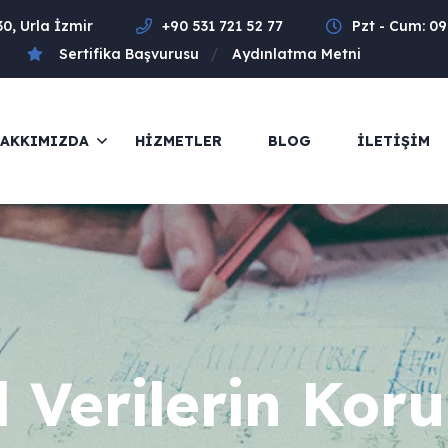
30, Urla İzmir
+90 531 721 52 77
Pzt - Cum: 09
Sertifika Başvurusu
Aydınlatma Metni
AKKIMIZDA
HIZMETLER
BLOG
İLETIŞIM
l Verilerin Ko