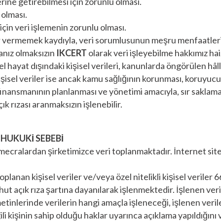
ne getirebilmesi için zorunlu olması.
 olması.
için veri işlemenin zorunlu olması.
rar vermemek kaydıyla, veri sorumlusunun meşru menfaatleri 
zanız olmaksızın
IKCERT
olarak veri işleyebilme hakkımız hai
nsel hayat dışındaki kişisel verileri, kanunlarda öngörülen hâ
 kişisel veriler ise ancak kamu sağlığının korunması, koruyucu
e finansmanının planlanması ve yönetimi amacıyla, sır saklam
çık rızası aranmaksızın işlenebilir.
 HUKUKİ SEBEBİ
mecralardan şirketimizce veri toplanmaktadır. İnternet sites
lanan kişisel veriler ve/veya özel nitelikli kişisel veriler
t açık rıza şartına dayanılarak işlenmektedir. İşlenen verin
tinlerinde verilerin hangi amaçla işleneceği, işlenen veril
li kişinin sahip olduğu haklar uyarınca açıklama yapıldığını 