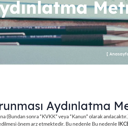
ydınlatma Met
Anasayf
Korunması Aydınlatma Me
na (Bundan sonra “KVKK” veya “Kanun” olarak anılacaktır.) 
za edilmesi önem arz etmektedir. Bu nedenle Bu nedenle
IKC