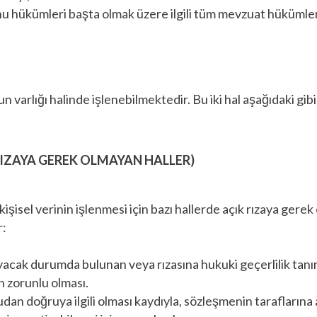
unu hükümleri başta olmak üzere ilgili tüm mevzuat hükümle
 varlığı halinde işlenebilmektedir. Bu iki hal aşağıdaki gibi
IZAYA GEREK OLMAYAN HALLER)
işisel verinin işlenmesi için bazı hallerde açık rızaya gere
r:
mayacak durumda bulunan veya rızasına hukuki geçerlilik tanı
 zorunlu olması.
an doğruya ilgili olması kaydıyla, sözleşmenin taraflarına ai