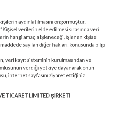
kişilerin aydınlatılmasını öngörmüştür.
şisel verilerin elde edilmesi sırasında veri
ilerin hangi amaçla işleneceği, işlenen kişisel
i maddede sayılan diğer hakları, konusunda bilgi
en, veri kayıt sisteminin kurulmasından ve
orumlusunun verdiği yetkiye dayanarak onun
u, internet sayfasını ziyaret ettiğiniz
 TİCARET LİMİTED ŞİRKETİ